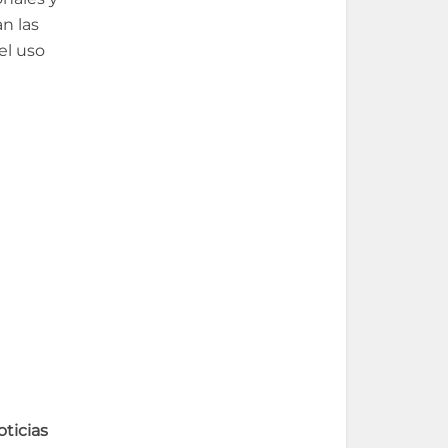
n las
el uso
ticias