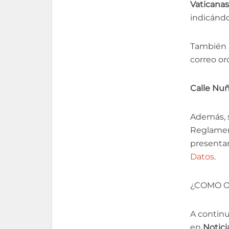
Vaticana
indicándo
También 
correo ord
Calle Nuñ
Además, s
Reglamen
presentar
Datos
.
¿COMO O
A contin
en
Notici