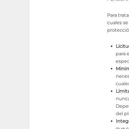
Para trat
cuales se
protecció
Licitu
para 
espec
Minim
neces
cuale
Limit
nunca
Depen
del p
Integ
que s