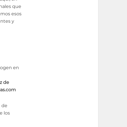
onales que
zamos esos
antes y
ecogen en
z de
nas.com
n de
e los