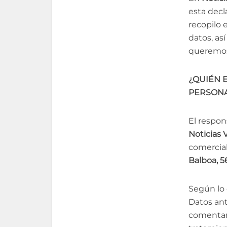
esta decl
recopilo
datos, as
queremos
¿QUIÉN 
PERSONAL
El respon
Noticias 
comercia
Balboa, 56
Según lo
Datos ant
comentari