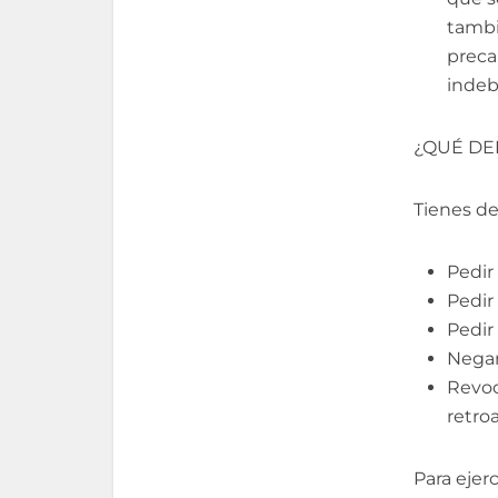
tambi
preca
indeb
¿QUÉ DE
Tienes de
Pedir
Pedir
Pedir
Negar
Revoc
retroa
Para eje