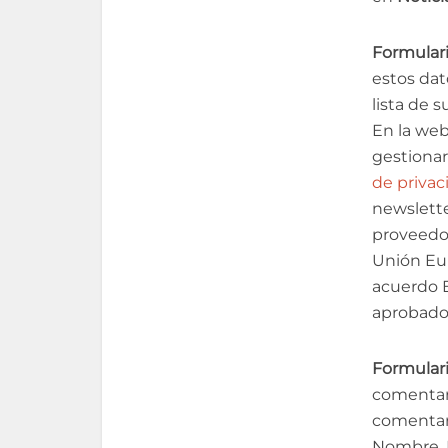
Formulari
estos dat
lista de 
En la web
gestionar
de privac
newslette
proveedor
Unión Eur
acuerdo E
aprobado
Formulari
comentar
comentari
Nombre, E