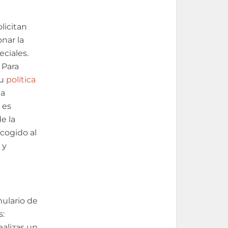
olicitan
onar la
eciales.
 Para
su
política
la
 es
e la
cogido al
, y
mulario de
s:
ealizas un