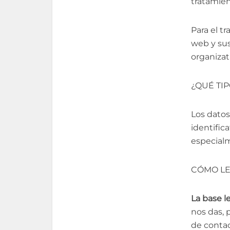
tratamien
Para el t
web y su
organizat
¿QUÉ TI
Los datos
identifica
especial
CÓMO LE
La base l
nos das, 
de contac