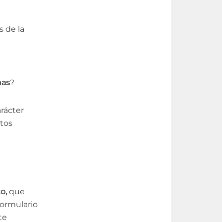
s de la
nas
?
arácter
tos
to,
que
formulario
te