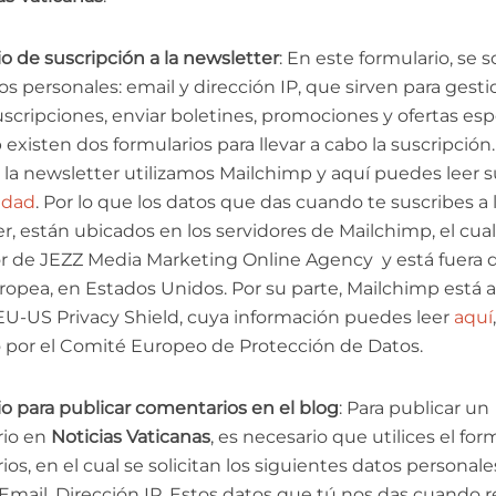
o de suscripción a la newsletter
: En este formulario, se s
os personales: email y dirección IP, que sirven para gesti
suscripciones, enviar boletines, promociones y ofertas esp
 existen dos formularios para llevar a cabo la suscripción.
 la newsletter utilizamos Mailchimp y aquí puedes leer 
idad
. Por lo que los datos que das cuando te suscribes a 
r, están ubicados en los servidores de Mailchimp, el cual
 de JEZZ Media Marketing Online Agency y está fuera d
opea, en Estados Unidos. Por su parte, Mailchimp está a
U-US Privacy Shield, cuya información puedes leer
aquí
 por el Comité Europeo de Protección de Datos.
o para publicar comentarios en el blog
: Para publicar un
io en
Noticias Vaticanas
, es necesario que utilices el for
os, en el cual se solicitan los siguientes datos personale
mail, Dirección IP. Estos datos que tú nos das cuando r