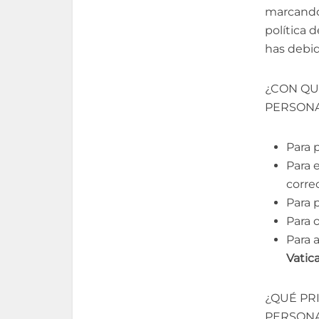
marcando
política 
has debid
¿CON QU
PERSON
Para p
Para 
corre
Para 
Para 
Para 
Vatic
¿QUÉ PR
PERSON