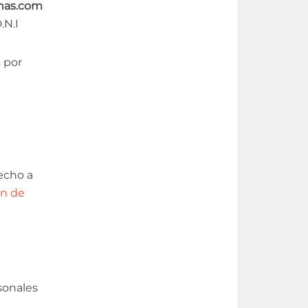
anas.com
.N.I
 por
echo a
ón de
sonales