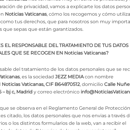
aración de privacidad, vamos a explicarte los datos pers
 en
Noticias Vaticanas
, cómo los recogemos y cómo utili
í como tus derechos, que para nosotros son muy import
 que sepas que están garantizados.
ES EL RESPONSABLE DEL TRATAMIENTO DE TUS DATOS
ES QUE SE RECOGEN EN Noticias Vaticanas?
sable del tratamiento de los datos personales que se r
Vaticanas
, es la sociedad
JEZZ MEDIA
con nombre
l
Noticias Vaticanas, CIF B64870512
, domicilio
Calle Nuñe
 – bj c, Madrid
y correo electrónico
info@NoticiasVatica
 que se observa en el Reglamento General de Protecció
es citado, los datos personales que nos envias a través d
os o los distintos formularios de la web, van a recibir el