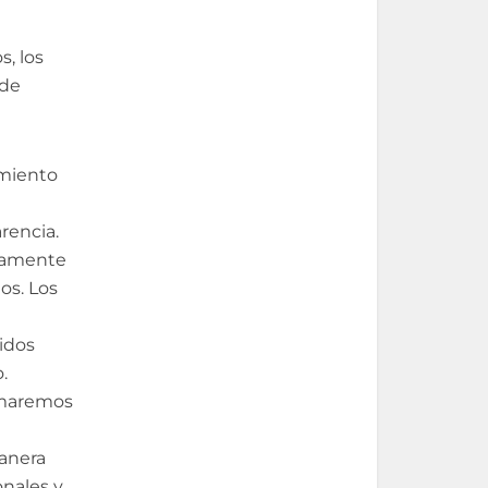
s, los
 de
imiento
rencia.
ctamente
os. Los
idos
.
rmaremos
manera
nales y