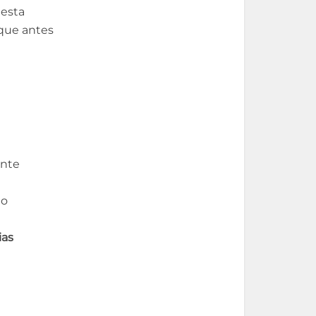
 esta
 que antes
ante
eo
ias