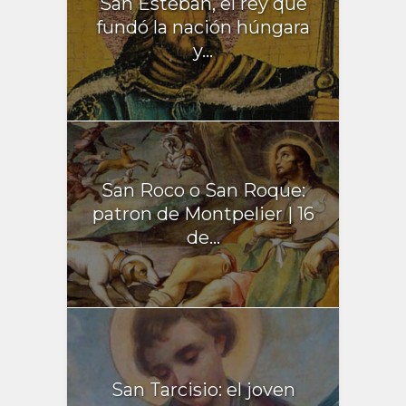
San Esteban, el rey que
fundó la nación húngara
y...
San Roco o San Roque:
patron de Montpelier | 16
de...
San Tarcisio: el joven