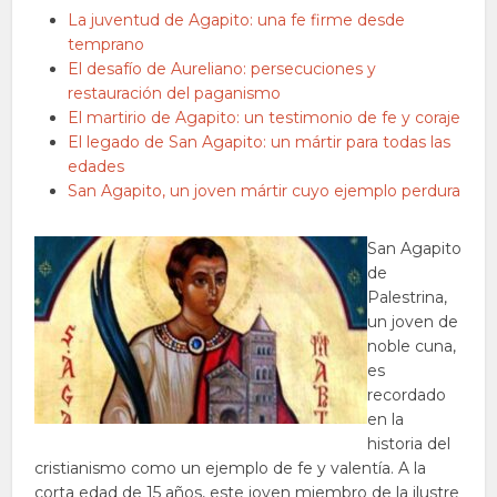
La juventud de Agapito: una fe firme desde
temprano
El desafío de Aureliano: persecuciones y
restauración del paganismo
El martirio de Agapito: un testimonio de fe y coraje
El legado de San Agapito: un mártir para todas las
edades
San Agapito, un joven mártir cuyo ejemplo perdura
San Agapito
de
Palestrina,
un joven de
noble cuna,
es
recordado
en la
historia del
cristianismo como un ejemplo de fe y valentía. A la
corta edad de 15 años, este joven miembro de la ilustre