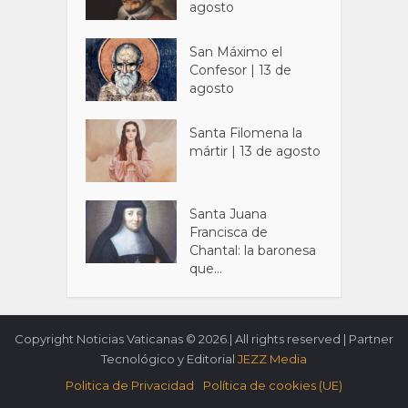
agosto
San Máximo el
Confesor | 13 de
agosto
Santa Filomena la
mártir | 13 de agosto
Santa Juana
Francisca de
Chantal: la baronesa
que...
Copyright Noticias Vaticanas © 2026.| All rights reserved | Partner
Tecnológico y Editorial
JEZZ Media
Politica de Privacidad
Política de cookies (UE)