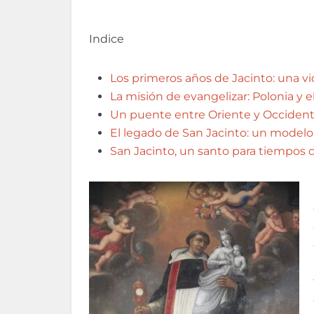
Indice
Los primeros años de Jacinto: una vi
La misión de evangelizar: Polonia y 
Un puente entre Oriente y Occidente:
El legado de San Jacinto: un modelo
San Jacinto, un santo para tiempos d