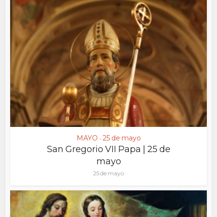
MAYO
25 de mayo
•
San Gregorio VII Papa | 25 de
mayo
25 de mayo