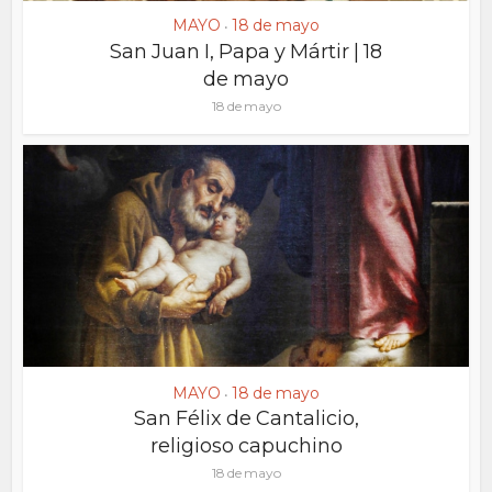
MAYO
18 de mayo
•
San Juan I, Papa y Mártir | 18
de mayo
18 de mayo
MAYO
18 de mayo
•
San Félix de Cantalicio,
religioso capuchino
18 de mayo