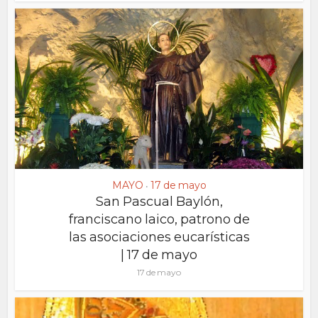
MAYO
17 de mayo
•
San Pascual Baylón,
franciscano laico, patrono de
las asociaciones eucarísticas
| 17 de mayo
17 de mayo