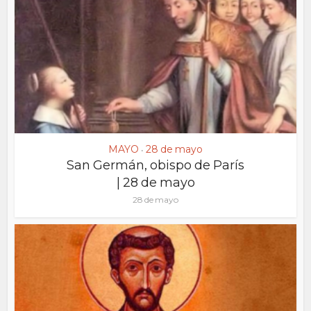
MAYO
28 de mayo
•
San Germán, obispo de París
| 28 de mayo
28 de mayo