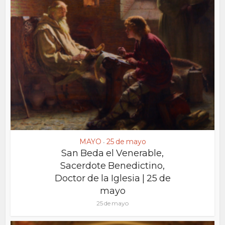
MAYO
25 de mayo
•
San Beda el Venerable,
Sacerdote Benedictino,
Doctor de la Iglesia | 25 de
mayo
25 de mayo