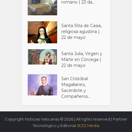
romano | 23 da...
Santa Rita de Casia,
religiosa agustina |
22 de mayo
Santa Julia, Virgen y
Mártir en Córcega |
22 de mayo
San Cristóbal
Magallanes,
Sacerdote y
Compañeros...
Copyright Noticias Vaticanas © 2026.| All rights reserved | Partner
Tecnológico y Editorial
JEZZ Media