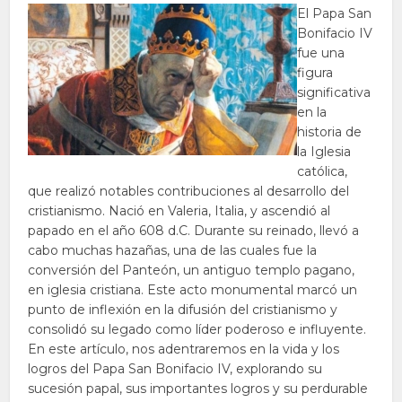
El Papa San
Bonifacio IV
fue una
figura
significativa
en la
historia de
la Iglesia
católica,
que realizó notables contribuciones al desarrollo del
cristianismo. Nació en Valeria, Italia, y ascendió al
papado en el año 608 d.C. Durante su reinado, llevó a
cabo muchas hazañas, una de las cuales fue la
conversión del Panteón, un antiguo templo pagano,
en iglesia cristiana. Este acto monumental marcó un
punto de inflexión en la difusión del cristianismo y
consolidó su legado como líder poderoso e influyente.
En este artículo, nos adentraremos en la vida y los
logros del Papa San Bonifacio IV, explorando su
sucesión papal, sus importantes logros y su perdurable