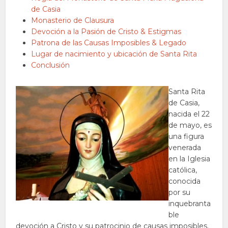
de Casia
Monasterio de Clausura
Devoción a la Pasión de Cristo & Estigmas
Patrona de las Causas Imposibles & Legado
Lugar de nacimiento y ubicación de Santa Rita
Conclusión
Santa Rita
de Casia,
nacida el 22
de mayo, es
una figura
venerada
en la Iglesia
católica,
conocida
por su
inquebranta
ble
devoción a Cristo y su patrocinio de causas imposibles.