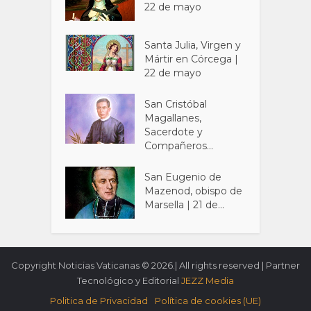
22 de mayo
Santa Julia, Virgen y
Mártir en Córcega |
22 de mayo
San Cristóbal
Magallanes,
Sacerdote y
Compañeros...
San Eugenio de
Mazenod, obispo de
Marsella | 21 de...
Copyright Noticias Vaticanas © 2026.| All rights reserved | Partner
Tecnológico y Editorial
JEZZ Media
Politica de Privacidad
Política de cookies (UE)