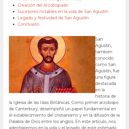
Creación del Arzobispado
Sucesores notables en la vida de San Agustín
Legado y festividad de San Agustín
Conclusión
San
Agustín,
también
conocido
como San
Agustín, fue
una figura
destacada
en la
historia de
la Iglesia de las Islas Británicas. Como primer arzobispo
de Canterbury, desempeñó un papel fundamental en
el establecimiento del cristianismo y en la difusión de la
Palabra de Dios entre los anglos. En este artículo, nos
adentraremos en la vida y el legado de este estimado