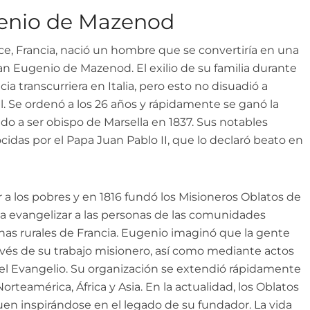
genio de Mazenod
ce, Francia, nació un hombre que se convertiría en una
: San Eugenio de Mazenod. El exilio de su familia durante
ia transcurriera en Italia, pero esto no disuadió a
l. Se ordenó a los 26 años y rápidamente se ganó la
do a ser obispo de Marsella en 1837. Sus notables
cidas por el Papa Juan Pablo II, que lo declaró beato en
 los pobres y en 1816 fundó los Misioneros Oblatos de
a evangelizar a las personas de las comunidades
nas rurales de Francia. Eugenio imaginó que la gente
avés de su trabajo misionero, así como mediante actos
 del Evangelio. Su organización se extendió rápidamente
rteamérica, África y Asia. En la actualidad, los Oblatos
uen inspirándose en el legado de su fundador. La vida