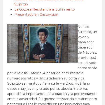
Sulprizio
La Gozosa Resistencia al Sufrimiento
Presentado en Cristovisión
Nuncio
Sulprizio, un
joven y
trabajador
trabajador
de Nápoles,
pronto será
canonizado
como santo
por la Iglesia Católica. A pesar de enfrentarse a
numerosos retos y dificultades en su corta vida,
Sulprizio se mantuvo fiel a su fe y a Dios. Huérfano
desde muy joven y criado por su abuela materna,
aprendió la importancia de la oración y la perseverancia
ante la adversidad. Su gozosa resistencia al sufrimiento
por amor a Dios le convirtió en una inspiración para