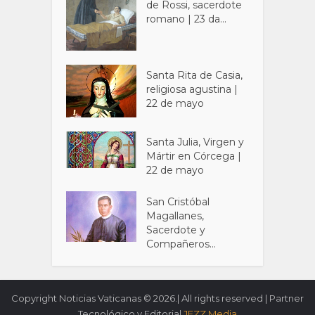
de Rossi, sacerdote
romano | 23 da...
Santa Rita de Casia,
religiosa agustina |
22 de mayo
Santa Julia, Virgen y
Mártir en Córcega |
22 de mayo
San Cristóbal
Magallanes,
Sacerdote y
Compañeros...
Copyright Noticias Vaticanas © 2026.| All rights reserved | Partner
Tecnológico y Editorial
JEZZ Media