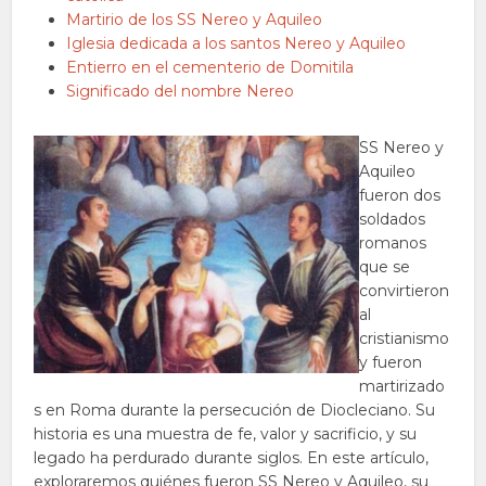
Martirio de los SS Nereo y Aquileo
Iglesia dedicada a los santos Nereo y Aquileo
Entierro en el cementerio de Domitila
Significado del nombre Nereo
SS Nereo y
Aquileo
fueron dos
soldados
romanos
que se
convirtieron
al
cristianismo
y fueron
martirizado
s en Roma durante la persecución de Diocleciano. Su
historia es una muestra de fe, valor y sacrificio, y su
legado ha perdurado durante siglos. En este artículo,
exploraremos quiénes fueron SS Nereo y Aquileo, su