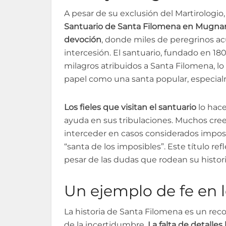
A pesar de su exclusión del Martirologi
Santuario de Santa Filomena en Mugnano
devoción
, donde miles de peregrinos ac
intercesión. El santuario, fundado en 18
milagros atribuidos a Santa Filomena, l
papel como una santa popular, especialm
Los fieles que visitan el santuario
lo hace
ayuda en sus tribulaciones. Muchos cre
interceder en casos considerados imposi
“santa de los imposibles”. Este título ref
pesar de las dudas que rodean su histori
Un ejemplo de fe en 
La historia de Santa Filomena es un rec
de la incertidumbre.
La falta de detalle