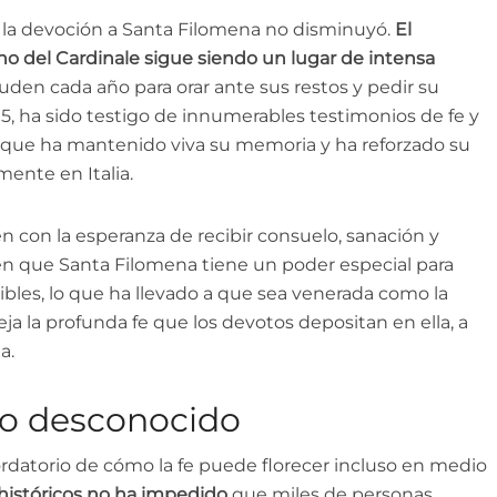
o, la devoción a Santa Filomena no disminuyó.
El
 del Cardinale sigue siendo un lugar de intensa
uden cada año para orar ante sus restos y pedir su
05, ha sido testigo de innumerables testimonios de fe y
o que ha mantenido viva su memoria y ha reforzado su
ente en Italia.
n con la esperanza de recibir consuelo, sanación y
en que Santa Filomena tiene un poder especial para
bles, lo que ha llevado a que sea venerada como la
leja la profunda fe que los devotos depositan en ella, a
a.
lo desconocido
ordatorio de cómo la fe puede florecer incluso en medio
s históricos no ha impedido
que miles de personas