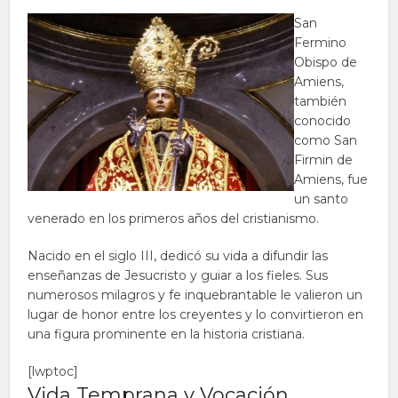
San
Fermino
Obispo de
Amiens,
también
conocido
como San
Firmin de
Amiens, fue
un santo
venerado en los primeros años del cristianismo.
Nacido en el siglo III, dedicó su vida a difundir las
enseñanzas de Jesucristo y guiar a los fieles. Sus
numerosos milagros y fe inquebrantable le valieron un
lugar de honor entre los creyentes y lo convirtieron en
una figura prominente en la historia cristiana.
[lwptoc]
Vida Temprana y Vocación