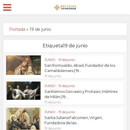
Portada
»
19 de junio
Etiqueta19 de junio
JUNIO
•
19 de junio
San Romualdo, Abad, Fundador de los
Camaldulenses | 19...
19 de junio
JUNIO
•
19 de junio
Santísimos Gervasio y Protasio, Mártires
de Milán | 19...
19 de junio
JUNIO
•
19 de junio
Santa Juliana Falconieri, Virgen,
Fundadora de las...
19 de junio