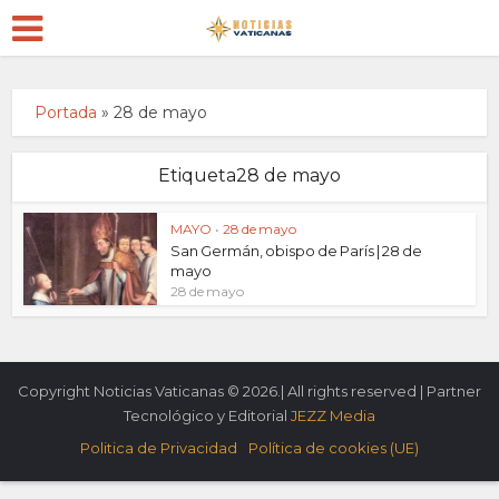
Portada
»
28 de mayo
Etiqueta28 de mayo
MAYO
•
28 de mayo
San Germán, obispo de París | 28 de
mayo
28 de mayo
Copyright Noticias Vaticanas © 2026.| All rights reserved | Partner
Tecnológico y Editorial
JEZZ Media
Politica de Privacidad
Política de cookies (UE)