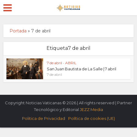
Portada
»
7 de abril
Etiqueta7 de abril
7 de abril
•
ABRIL
San Juan Bautista de La Salle | 7 abril
7 de abril
Copyright Noticias Vaticanas © 2026.| All rights reserved | Partner
Tecnológico y Editorial
JEZZ Media
Politica de Privacidad
Política de cookies (UE)