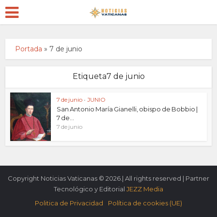
Portada
»
7 de junio
Etiqueta7 de junio
7 de junio
•
JUNIO
San Antonio María Gianelli, obispo de Bobbio |
7 de...
7 de junio
Copyright Noticias Vaticanas © 2026.| All rights reserved | Partner
Tecnológico y Editorial
JEZZ Media
Politica de Privacidad
Política de cookies (UE)