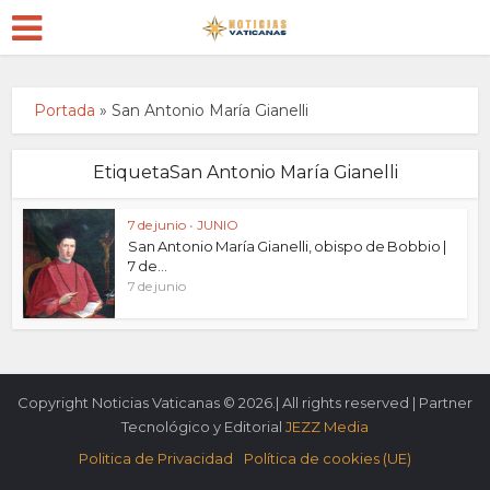
Portada
»
San Antonio María Gianelli
EtiquetaSan Antonio María Gianelli
7 de junio
•
JUNIO
San Antonio María Gianelli, obispo de Bobbio |
7 de...
7 de junio
Copyright Noticias Vaticanas © 2026.| All rights reserved | Partner
Tecnológico y Editorial
JEZZ Media
Politica de Privacidad
Política de cookies (UE)