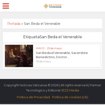
Portada
»
San Beda el Venerable
EtiquetaSan Beda el Venerable
MAYO
•
25 de mayo
San Beda el Venerable, Sacerdote
Benedictino, Doctor...
25 de mayo
Copyright Noticias Vaticanas © 2026.| All rights reserved | Partner
Tecnológico y Editorial
JEZZ Media
Politica de Privacidad
Política de cookies (UE)