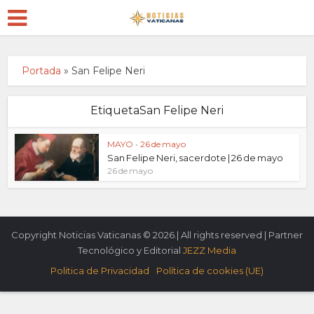
Portada
»
San Felipe Neri
EtiquetaSan Felipe Neri
MAYO
•
26 de mayo
San Felipe Neri, sacerdote | 26 de mayo
26 de mayo
Copyright Noticias Vaticanas © 2026.| All rights reserved | Partner
Tecnológico y Editorial
JEZZ Media
Politica de Privacidad
Política de cookies (UE)