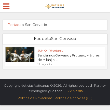
Portada
»
San Gervasio
EtiquetaSan Gervasio
JUNIO
•
19 de junio
Santísimos Gervasio y Protasio, Mártires
de Milán | 19...
19 de junio
Copyright Noticias Vaticanas © 2026.| All rights reserved | Partner
Tecnológico y Editorial
JEZZ Media
Politica de Privacidad
Política de cookies (UE)