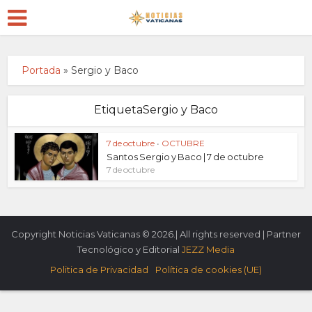
Portada
»
Sergio y Baco
EtiquetaSergio y Baco
7 de octubre
•
OCTUBRE
Santos Sergio y Baco | 7 de octubre
7 de octubre
Copyright Noticias Vaticanas © 2026.| All rights reserved | Partner
Tecnológico y Editorial
JEZZ Media
Politica de Privacidad
Política de cookies (UE)