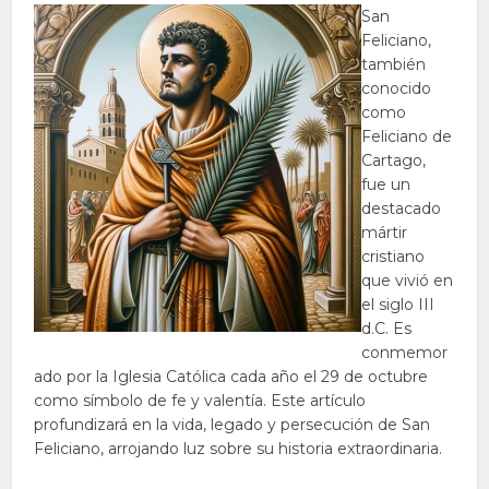
San
Feliciano,
también
conocido
como
Feliciano de
Cartago,
fue un
destacado
mártir
cristiano
que vivió en
el siglo III
d.C. Es
conmemor
ado por la Iglesia Católica cada año el 29 de octubre
como símbolo de fe y valentía. Este artículo
profundizará en la vida, legado y persecución de San
Feliciano, arrojando luz sobre su historia extraordinaria.