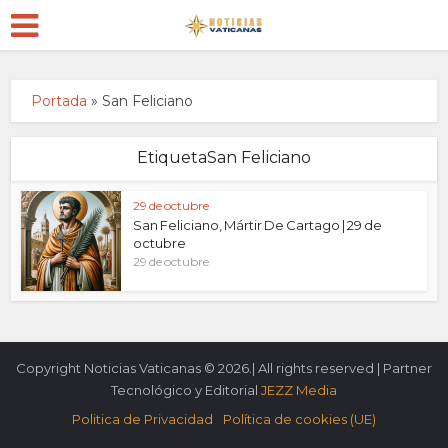
Portada
»
San Feliciano
EtiquetaSan Feliciano
29 de octubre
San Feliciano, Mártir De Cartago | 29 de
octubre
29 de octubre
Copyright Noticias Vaticanas © 2026.| All rights reserved | Partner
Tecnológico y Editorial
JEZZ Media
Politica de Privacidad
Política de cookies (UE)