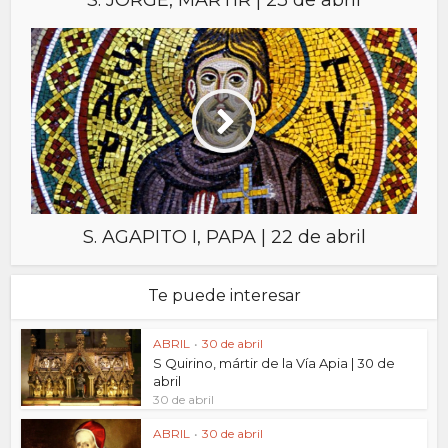
S. JORGE, MÁRTIR | 23 de abril
S. AGAPITO I, PAPA | 22 de abril
Te puede interesar
ABRIL
•
30 de abril
S Quirino, mártir de la Vía Apia | 30 de
abril
30 de abril
ABRIL
•
30 de abril