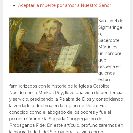
Aceptar la muerte por amor a Nuestro Señor
San Fidel de
Sigmaringe
n,
Sacerdote
Mártir, es
un nombre
que
resuena en
quienes
están
familiarizados con la historia de la Iglesia Católica.
Nacido como Markus Rey, llevó una vida de penitencia
y servicio, predicando la Palabra de Dios y consolidando
la verdadera doctrina en la región de Recia. Era
conocido como el abogado de los pobres y fue el
primer mártir de la Sagrada Congregación de
Propaganda Fide. En este artículo, profundizaremos en
la biografía de Fidel Sigmaringa, su vida como