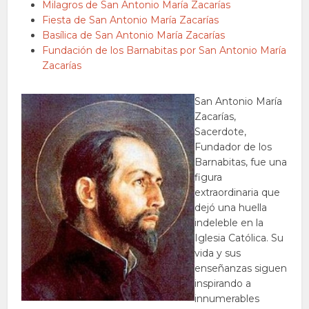
Milagros de San Antonio María Zacarías
Fiesta de San Antonio María Zacarías
Basílica de San Antonio María Zacarías
Fundación de los Barnabitas por San Antonio María
Zacarías
San Antonio María
Zacarías,
Sacerdote,
Fundador de los
Barnabitas, fue una
figura
extraordinaria que
dejó una huella
indeleble en la
Iglesia Católica. Su
vida y sus
enseñanzas siguen
inspirando a
innumerables