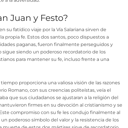
te a la adversidad.
n Juan y Festo?
n su fatídico viaje por la Vía Salariana sirven de
a propia fe. Estos dos santos, poco dispuestos a
 deidades paganas, fueron finalmente perseguidos y
io sigue siendo un poderoso recordatorio de los
istianos para mantener su fe, incluso frente a una
 tiempo proporciona una valiosa visión de las razones
rio Romano, con sus creencias politeístas, veía el
a que sus ciudadanos se ajustaran a la religión del
mantuvieron firmes en su devoción al cristianismo y se
Este compromiso con su fe les condujo finalmente al
 un poderoso símbolo del valor y la resistencia de los
La muerte de estos dos mártires sirve de recordatorio