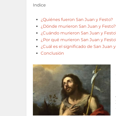
Indice
¿Quiénes fueron San Juan y Festo?
¿Dónde murieron San Juan y Festo?
¿Cuándo murieron San Juan y Festo
¿Por qué murieron San Juan y Festo
¿Cuál es el significado de San Juan 
Conclusión