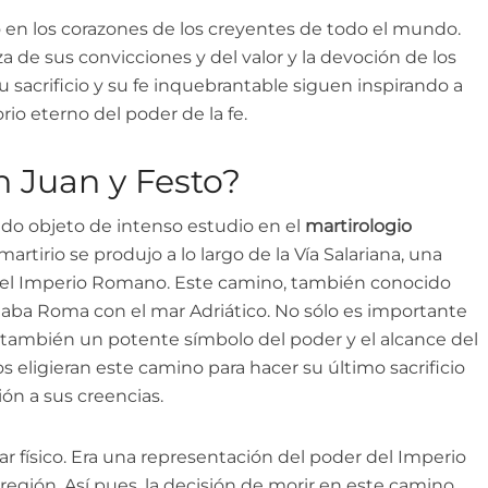
o en los corazones de los creyentes de todo el mundo.
 de sus convicciones y del valor y la devoción de los
u sacrificio y su fe inquebrantable siguen inspirando a
io eterno del poder de la fe.
 Juan y Festo?
sido objeto de intenso estudio en el
martirologio
 martirio se produjo a lo largo de la Vía Salariana, una
n el Imperio Romano. Este camino, también conocido
ctaba Roma con el mar Adriático. No sólo es importante
o también un potente símbolo del poder y el alcance del
ligieran este camino para hacer su último sacrificio
ón a sus creencias.
r físico. Era una representación del poder del Imperio
egión. Así pues, la decisión de morir en este camino