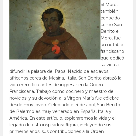
el Moro,
también
conocido
como San
Benito el
Moro, fue
un notable
franciscano
que dedicó
su vida a
difundir la palabra del Papa. Nacido de esclavos
africanos cerca de Mesina, Italia, San Benito abrazó la
vida eremítica antes de ingresar en la Orden
Franciscana. Trabajó como cocinero y maestro de
novicios, y su devoción a la Virgen María fue célebre
desde muy joven. Celebrado el 4 de abril, San Benito
de Palermo es muy venerado en España, Italia y
América. En este artículo, exploraremos la vida y el
legado de esta inspiradora figura, incluyendo sus
primeros años, sus contribuciones a la Orden