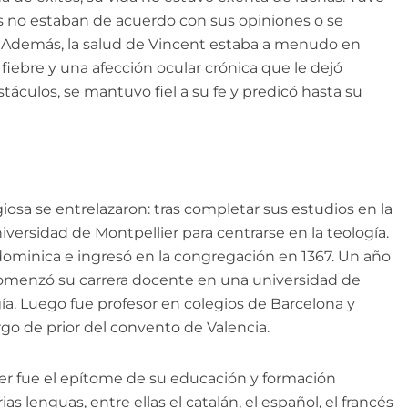
s no estaban de acuerdo con sus opiniones o se
. Además, la salud de Vincent estaba a menudo en
 fiebre y una afección ocular crónica que le dejó
táculos, se mantuvo fiel a su fe y predicó hasta su
giosa se entrelazaron: tras completar sus estudios en la
niversidad de Montpellier para centrarse en la teología.
n dominica e ingresó en la congregación en 1367. Un año
omenzó su carrera docente en una universidad de
gía. Luego fue profesor en colegios de Barcelona y
rgo de prior del convento de Valencia.
rer fue el epítome de su educación y formación
as lenguas, entre ellas el catalán, el español, el francés