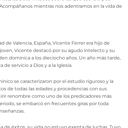
. Acompáñanos mientras nos adentramos en la vida de
ad de Valencia, España, Vicente Ferrer era hijo de
joven, Vicente destacó por su agudo intelecto y su
orden dominica a los dieciocho años. Un año más tarde,
de servicio a Dios y a la Iglesia.
ico se caracterizaron por el estudio riguroso y la
cos de todas las edades y procedencias con sus
uirir renombre como uno de los predicadores más
eriodo, se embarcó en frecuentes giras por toda
enseñanzas.
a de éxitos, su vida no estuvo exenta de luchas. Tuvo