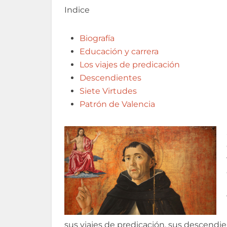
Indice
Biografía
Educación y carrera
Los viajes de predicación
Descendientes
Siete Virtudes
Patrón de Valencia
sus viajes de predicación, sus descendien